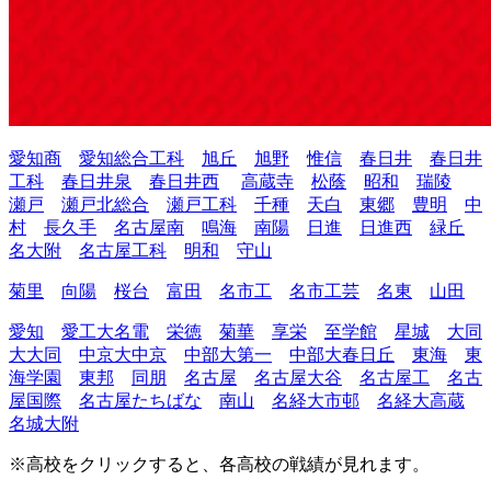
愛知商
愛知総合工科
旭丘
旭野
惟信
春日井
春日井
工科
春日井泉
春日井西
高蔵寺
松蔭
昭和
瑞陵
瀬戸
瀬戸北総合
瀬戸工科
千種
天白
東郷
豊明
中
村
長久手
名古屋南
鳴海
南陽
日進
日進西
緑丘
名大附
名古屋工科
明和
守山
菊里
向陽
桜台
富田
名市工
名市工芸
名東
山田
愛知
愛工大名電
栄徳
菊華
享栄
至学館
星城
大同
大大同
中京大中京
中部大第一
中部大春日丘
東海
東
海学園
東邦
同朋
名古屋
名古屋大谷
名古屋工
名古
屋国際
名古屋たちばな
南山
名経大市邨
名経大高蔵
名城大附
※高校をクリックすると、各高校の戦績が見れます。