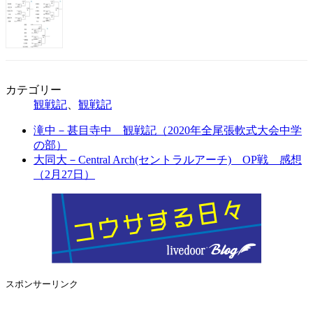
カテゴリー
観戦記
、
観戦記
滝中－甚目寺中 観戦記（2020年全尾張軟式大会中学
の部）
大同大－Central Arch(セントラルアーチ) OP戦 感想
（2月27日）
スポンサーリンク