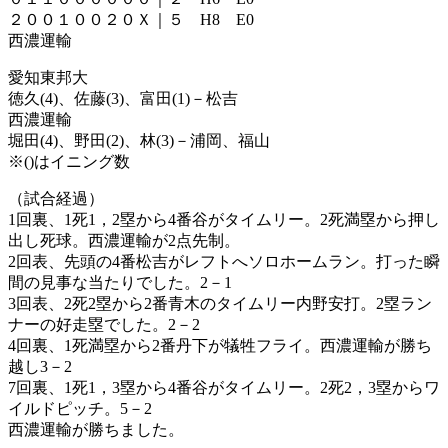
２００１００２０Ｘ｜５ H8 E0
西濃運輸
愛知東邦大
徳久(4)、佐藤(3)、富田(1)－松吉
西濃運輸
堀田(4)、野田(2)、林(3)－浦岡、福山
※()はイニング数
（試合経過）
1回裏、1死1，2塁から4番谷がタイムリー。2死満塁から押し
出し死球。西濃運輸が2点先制。
2回表、先頭の4番松吉がレフトへソロホームラン。打った瞬
間の見事な当たりでした。2－1
3回表、2死2塁から2番青木のタイムリー内野安打。2塁ラン
ナーの好走塁でした。2－2
4回裏、1死満塁から2番丹下が犠牲フライ。西濃運輸が勝ち
越し3－2
7回裏、1死1，3塁から4番谷がタイムリー。2死2，3塁からワ
イルドピッチ。5－2
西濃運輸が勝ちました。