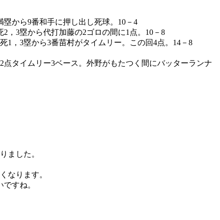
満塁から9番和手に押し出し死球。10－4
2，3塁から代打加藤の2ゴロの間に1点。10－8
1，3塁から3番苗村がタイムリー。この回4点。14－8
が2点タイムリー3ベース。外野がもたつく間にバッターランナ
なりました。
多くなります。
いですね。