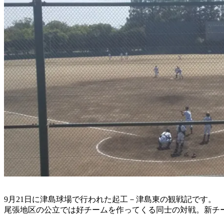
9月21日に津島球場で行われた起工－津島東の観戦記です。
尾張地区の公立では好チームを作ってくる同士の対戦。新チ