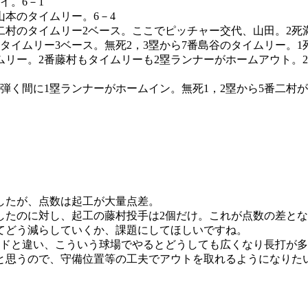
イ。6－1
山本のタイムリー。6－4
番二村のタイムリー2ベース。ここでピッチャー交代、山田。2死
タイムリー3ベース。無死2，3塁から7番島谷のタイムリー。1死
ムリー。2番藤村もタイムリーも2塁ランナーがホームアウト。2死
弾く間に1塁ランナーがホームイン。無死1，2塁から5番二村
したが、点数は起工が大量点差。
したのに対し、起工の藤村投手は2個だけ。これが点数の差と
てどう減らしていくか、課題にしてほしいですね。
ンドと違い、こういう球場でやるとどうしても広くなり長打が
と思うので、守備位置等の工夫でアウトを取れるようになりた