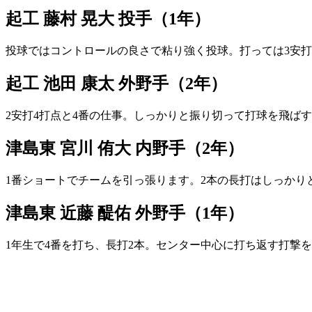
起工 藤村 晃大 投手（1年）
投球ではコントロールの良さで粘り強く投球。打っては3安打
起工 池田 康太 外野手（2年）
2安打4打点と4番の仕事。しっかりと振り切って打球を飛ば
津島東 宮川 侑大 内野手（2年）
1番ショートでチームを引っ張ります。2本の長打はしっか
津島東 近藤 醍佑 外野手（1年）
1年生で4番を打ち、長打2本。センター中心に打ち返す打撃