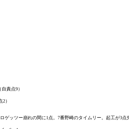
0（自責点9）
点2）
ゴロゲッツー崩れの間に1点。7番野崎のタイムリー。起工が3点