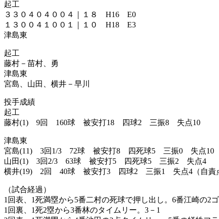
起工
３３０４０４００４｜１８ H16 E0
１３００４１００１｜１０ H18 E3
津島東
起工
藤村－苗村、勇
津島東
宮島、山田、横井－早川
投手成績
起工
藤村(1) 9回 160球 被安打18 四球2 三振8 失点10
津島東
宮島(11) 3回1/3 72球 被安打8 四死球5 三振0 失点1
山田(1) 3回2/3 63球 被安打5 四死球5 三振2 失点4
横井(19) 2回 40球 被安打3 四球2 三振1 失点4（自責
（試合経過）
1回表、1死満塁から5番二村の死球で押し出し。6番江崎の2
1回裏、1死2塁から3番林のタイムリー。3－1