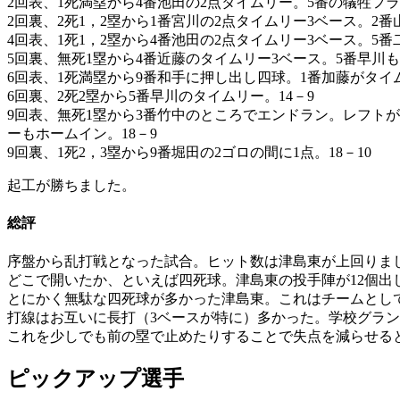
2回表、1死満塁から4番池田の2点タイムリー。5番の犠牲フラ
2回裏、2死1，2塁から1番宮川の2点タイムリー3ベース。2番
4回表、1死1，2塁から4番池田の2点タイムリー3ベース。5
5回裏、無死1塁から4番近藤のタイムリー3ベース。5番早川も
6回表、1死満塁から9番和手に押し出し四球。1番加藤がタイ
6回裏、2死2塁から5番早川のタイムリー。14－9
9回表、無死1塁から3番竹中のところでエンドラン。レフトが
ーもホームイン。18－9
9回裏、1死2，3塁から9番堀田の2ゴロの間に1点。18－10
起工が勝ちました。
総評
序盤から乱打戦となった試合。ヒット数は津島東が上回りま
どこで開いたか、といえば四死球。津島東の投手陣が12個出
とにかく無駄な四死球が多かった津島東。これはチームとし
打線はお互いに長打（3ベースが特に）多かった。学校グラ
これを少しでも前の塁で止めたりすることで失点を減らせる
ピックアップ選手