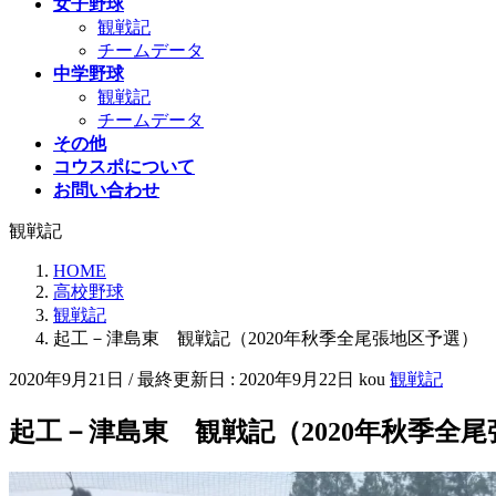
女子野球
観戦記
チームデータ
中学野球
観戦記
チームデータ
その他
コウスポについて
お問い合わせ
観戦記
HOME
高校野球
観戦記
起工－津島東 観戦記（2020年秋季全尾張地区予選）
2020年9月21日
/ 最終更新日 :
2020年9月22日
kou
観戦記
起工－津島東 観戦記（2020年秋季全