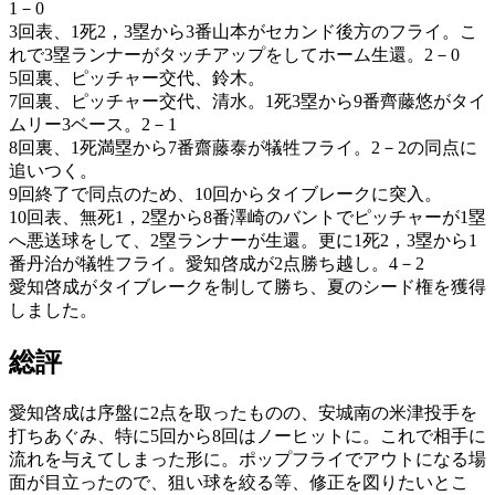
1－0
3回表、1死2，3塁から3番山本がセカンド後方のフライ。こ
れで3塁ランナーがタッチアップをしてホーム生還。2－0
5回裏、ピッチャー交代、鈴木。
7回裏、ピッチャー交代、清水。1死3塁から9番齊藤悠がタイ
ムリー3ベース。2－1
8回裏、1死満塁から7番齋藤泰が犠牲フライ。2－2の同点に
追いつく。
9回終了で同点のため、10回からタイブレークに突入。
10回表、無死1，2塁から8番澤崎のバントでピッチャーが1塁
へ悪送球をして、2塁ランナーが生還。更に1死2，3塁から1
番丹治が犠牲フライ。愛知啓成が2点勝ち越し。4－2
愛知啓成がタイブレークを制して勝ち、夏のシード権を獲得
しました。
総評
愛知啓成は序盤に2点を取ったものの、安城南の米津投手を
打ちあぐみ、特に5回から8回はノーヒットに。これで相手に
流れを与えてしまった形に。ポップフライでアウトになる場
面が目立ったので、狙い球を絞る等、修正を図りたいとこ