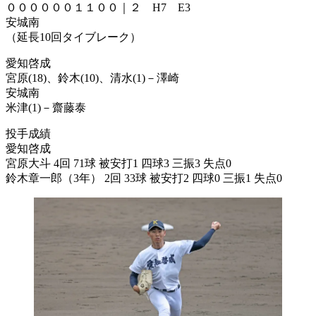
００００００１１００｜２ H7 E3
安城南
（延長10回タイブレーク）
愛知啓成
宮原(18)、鈴木(10)、清水(1)－澤崎
安城南
米津(1)－齋藤泰
投手成績
愛知啓成
宮原大斗 4回 71球 被安打1 四球3 三振3 失点0
鈴木章一郎（3年） 2回 33球 被安打2 四球0 三振1 失点0