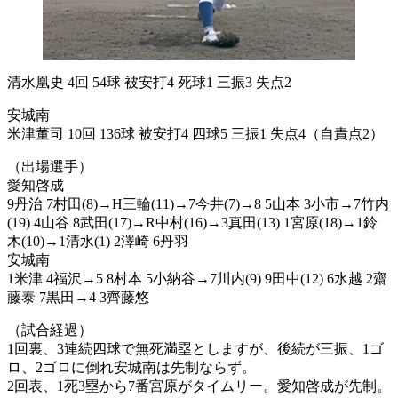
清水凰史 4回 54球 被安打4 死球1 三振3 失点2
安城南
米津董司 10回 136球 被安打4 四球5 三振1 失点4（自責点2）
（出場選手）
愛知啓成
9丹治 7村田(8)→H三輪(11)→7今井(7)→8 5山本 3小市→7竹内
(19) 4山谷 8武田(17)→R中村(16)→3真田(13) 1宮原(18)→1鈴
木(10)→1清水(1) 2澤崎 6丹羽
安城南
1米津 4福沢→5 8村本 5小納谷→7川内(9) 9田中(12) 6水越 2齋
藤泰 7黒田→4 3齊藤悠
（試合経過）
1回裏、3連続四球で無死満塁としますが、後続が三振、1ゴ
ロ、2ゴロに倒れ安城南は先制ならず。
2回表、1死3塁から7番宮原がタイムリー。愛知啓成が先制。