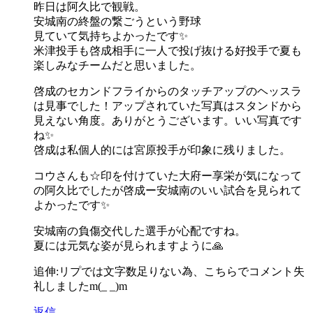
昨日は阿久比で観戦。
安城南の終盤の繋ごうという野球
見ていて気持ちよかったです✨
米津投手も啓成相手に一人で投げ抜ける好投手で夏も
楽しみなチームだと思いました。
啓成のセカンドフライからのタッチアップのヘッスラ
は見事でした！アップされていた写真はスタンドから
見えない角度。ありがとうございます。いい写真です
ね✨
啓成は私個人的には宮原投手が印象に残りました。
コウさんも☆印を付けていた大府ー享栄が気になって
の阿久比でしたが啓成ー安城南のいい試合を見られて
よかったです✨
安城南の負傷交代した選手が心配ですね。
夏には元気な姿が見られますように🙏
追伸:リプでは文字数足りない為、こちらでコメント失
礼しましたm(_ _)m
返信