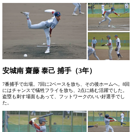
安城南 齋藤 泰己 捕手（3年）
7番捕手で出場。7回に2ベースを放ち、その後ホームへ。8回
にはチャンスで犠牲フライを放ち、2点に絡む活躍でした。
盗塁も刺す場面もあって、フットワークのいい好選手でし
た。