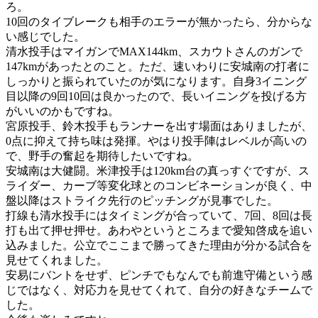
ろ。
10回のタイブレークも相手のエラーが無かったら、分からな
い感じでした。
清水投手はマイガンでMAX144km、スカウトさんのガンで
147kmがあったとのこと。ただ、速いわりに安城南の打者に
しっかりと振られていたのが気になります。自身3イニング
目以降の9回10回は良かったので、長いイニングを投げる方
がいいのかもですね。
宮原投手、鈴木投手もランナーを出す場面はありましたが、
0点に抑えて持ち味は発揮。やはり投手陣はレベルが高いの
で、野手の奮起を期待したいですね。
安城南は大健闘。米津投手は120km台の真っすぐですが、ス
ライダー、カーブ等変化球とのコンビネーションが良く、中
盤以降はストライク先行のピッチングが見事でした。
打線も清水投手にはタイミングが合っていて、7回、8回は長
打も出て押せ押せ。あわやというところまで愛知啓成を追い
込みました。公立でここまで勝ってきた理由が分かる試合を
見せてくれました。
安易にバントをせず、ピンチでもなんでも前進守備という感
じではなく、対応力を見せてくれて、自分の好きなチームで
した。