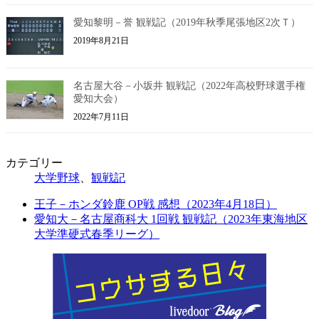
愛知黎明－誉 観戦記（2019年秋季尾張地区2次Ｔ）
2019年8月21日
名古屋大谷－小坂井 観戦記（2022年高校野球選手権
愛知大会）
2022年7月11日
カテゴリー
大学野球
、
観戦記
王子－ホンダ鈴鹿 OP戦 感想（2023年4月18日）
愛知大－名古屋商科大 1回戦 観戦記（2023年東海地区
大学準硬式春季リーグ）