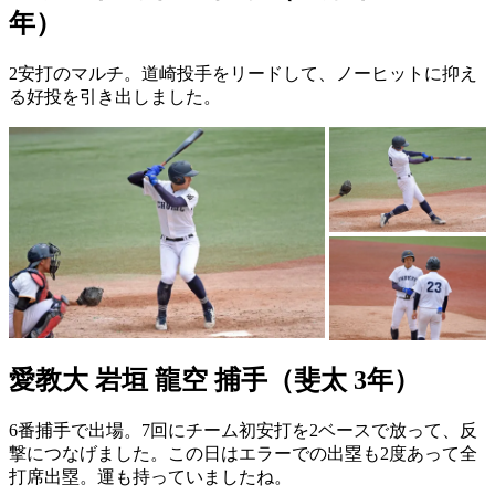
年）
2安打のマルチ。道崎投手をリードして、ノーヒットに抑え
る好投を引き出しました。
愛教大 岩垣 龍空 捕手（斐太 3年）
6番捕手で出場。7回にチーム初安打を2ベースで放って、反
撃につなげました。この日はエラーでの出塁も2度あって全
打席出塁。運も持っていましたね。