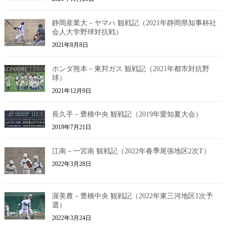
静岡産業大－ヤマハ 観戦記（2021年静岡県知事杯社
会人大学野球対抗戦）
2021年8月8日
ホンダ熊本－東邦ガス 観戦記（2021年都市対抗野
球）
2021年12月9日
長久手－豊橋中央 観戦記（2019年愛知夏大会）
2019年7月21日
江南－一宮南 観戦記（2022年春季尾張地区2次T）
2022年3月28日
渥美農－豊橋中央 観戦記（2022年東三河地区1次予
選）
2022年3月24日