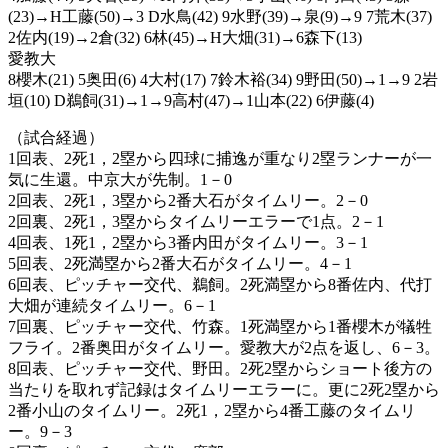
(23)→H工藤(50)→3 D水鳥(42) 9水野(39)→泉(9)→9 7荒木(37)
2佐内(19)→2倉(32) 6林(45)→H大畑(31)→6森下(13)
愛教大
8櫻木(21) 5奥田(6) 4大村(17) 7鈴木裕(34) 9野田(50)→1→9 2岩
垣(10) D鵜飼(31)→1→9高村(47)→1山本(22) 6伊藤(4)
（試合経過）
1回表、2死1，2塁から四球に捕逸が重なり2塁ランナーが一
気に生還。中京大が先制。1－0
2回表、2死1，3塁から2番大石がタイムリー。2－0
2回裏、2死1，3塁からタイムリーエラーで1点。2－1
4回表、1死1，2塁から3番内田がタイムリー。3－1
5回表、2死満塁から2番大石がタイムリー。4－1
6回表、ピッチャー交代、鵜飼。2死満塁から8番佐内、代打
大畑が連続タイムリー。6－1
7回裏、ピッチャー交代、竹森。1死満塁から1番櫻木が犠牲
フライ。2番奥田がタイムリー。愛教大が2点を返し、6－3。
8回表、ピッチャー交代、野田。2死2塁からショート後方の
当たりを取れず記録はタイムリーエラーに。更に2死2塁から
2番小山のタイムリー。2死1，2塁から4番工藤のタイムリ
ー。9－3