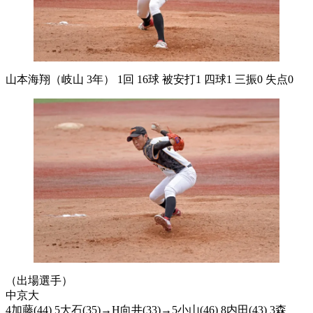
山本海翔（岐山 3年） 1回 16球 被安打1 四球1 三振0 失点0
（出場選手）
中京大
4加藤(44) 5大石(35)→H向井(33)→5小山(46) 8内田(43) 3森