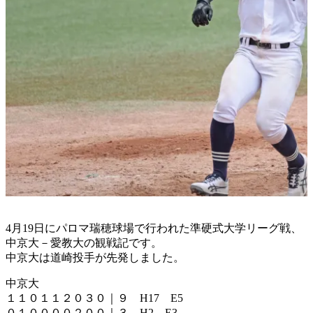
4月19日にパロマ瑞穂球場で行われた準硬式大学リーグ戦、
中京大－愛教大の観戦記です。
中京大は道崎投手が先発しました。
中京大
１１０１１２０３０｜９ H17 E5
０１００００２００｜３ H2 E3