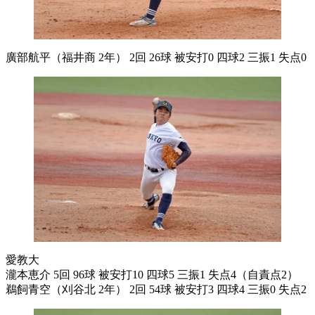
廣部航平（福井商 2年） 2回 26球 被安打0 四球2 三振1 失点0
愛教大
瀧本恵介 5回 96球 被安打10 四球5 三振1 失点4（自責点2）
鵜飼青空（刈谷北 2年） 2回 54球 被安打3 四球4 三振0 失点2