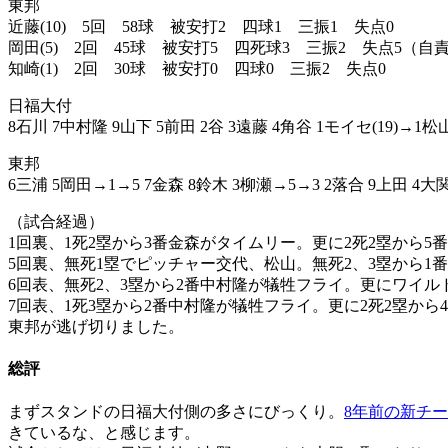
東邦
近藤(10) 5回 58球 被安打2 四球1 三振1 失点0
岡田(5) 2回 45球 被安打5 四死球3 三振2 失点5（自
知崎(1) 2回 30球 被安打0 四球0 三振2 失点0
日福大付
8石川 7中村隆 9山下 5前田 2谷 3遠藤 4角谷 1モイセ(19)→1松
東邦
6三浦 5岡田→1→5 7金森 8鈴木 3柳瀬→5→3 2落合 9上田 4大関
（試合経過）
1回裏、1死2塁から3番金森がタイムリー。更に2死2塁から5
5回裏、無死1塁でピッチャー交代、松山。無死2、3塁から1番
6回表、無死2、3塁から2番中村隆が犠牲フライ。更にワイル
7回表、1死3塁から2番中村隆が犠牲フライ。更に2死2塁から
東邦が逃げ切りました。
総評
まずスタンドの日福大付側の多さにびっくり。
8年前の新チ
きているな、と感じます。