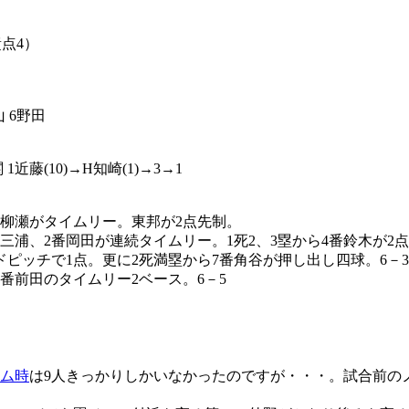
責点4）
山 6野田
 1近藤(10)→H知崎(1)→3→1
番柳瀬がタイムリー。東邦が2点先制。
三浦、2番岡田が連続タイムリー。1死2、3塁から4番鈴木が2点
ドピッチで1点。更に2死満塁から7番角谷が押し出し四球。6－3
4番前田のタイムリー2ベース。6－5
ーム時
は9人きっかりしかいなかったのですが・・・。試合前の