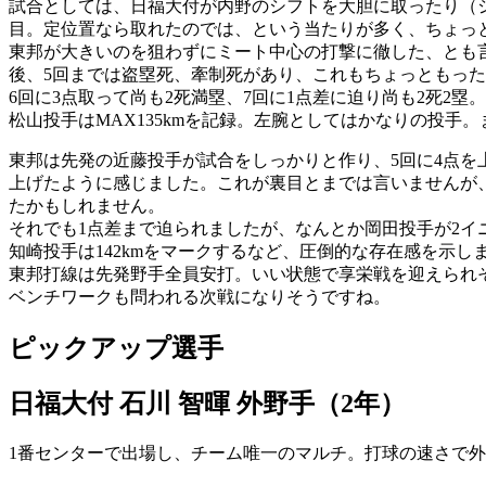
試合としては、日福大付が内野のシフトを大胆に取ったり（
目。定位置なら取れたのでは、という当たりが多く、ちょっ
東邦が大きいのを狙わずにミート中心の打撃に徹した、とも
後、5回までは盗塁死、牽制死があり、これもちょっともっ
6回に3点取って尚も2死満塁、7回に1点差に迫り尚も2死2
松山投手はMAX135kmを記録。左腕としてはかなりの投手
東邦は先発の近藤投手が試合をしっかりと作り、5回に4点
上げたように感じました。これが裏目とまでは言いませんが
たかもしれません。
それでも1点差まで迫られましたが、なんとか岡田投手が2イ
知崎投手は142kmをマークするなど、圧倒的な存在感を示
東邦打線は先発野手全員安打。いい状態で享栄戦を迎えられ
ベンチワークも問われる次戦になりそうですね。
ピックアップ選手
日福大付 石川 智暉 外野手（2年）
1番センターで出場し、チーム唯一のマルチ。打球の速さで外