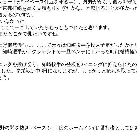
ショートが2塁ベース付近を守る等）、外野がかなり後ろを守
と東邦打線を高く見積もりすぎたかな、と感じることが多かっ
言えるのですが。
たいなかった。
塁。ここで一本出ていたらもっともつれたと思います。
。またどこかで見たいですね。
を上げ俄然優位に。ここで元々は知崎投手を投入予定だったかと
、知崎選手がアクシデントで一旦ベンチに下がった時は結構慌
ニングを投げ切り、知崎投手の登板を2イニングに抑えられた
しました。享栄戦は中3日になりますが、しっかりと疲れを取っ
そう。
野の間を抜き3ベースも。2度のホームインは1番打者としては