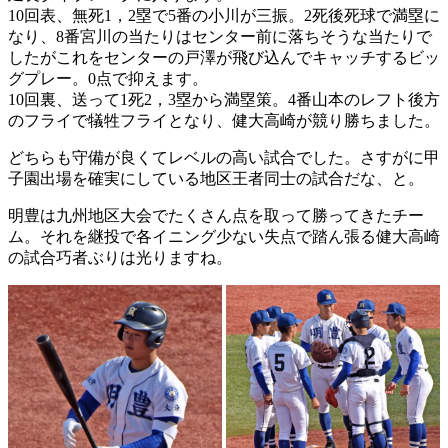
10回表、無死1，2塁で5番の小川が三振。2死後死球で満塁に
なり、8番宮川の当たりはセンター前に落ちそうな当たりで
したがこれをセンターの戸澤が飛び込んでキャッチするビッ
グプレー。0点で抑えます。
10回裏、送って1死2，3塁から満塁策。4番山本のレフト後方
のフライで犠牲フライとなり、健大高崎が競り勝ちました。
どちらも守備が良くてレベルの高い試合でした。さすがに甲
子園出場を確実にしている地区王者同士の試合だな、と。
明豊は九州地区大会でたくさん点を取って勝ってきたチー
ム。それを継投で各イニング少ない失点で踏ん張る健大高崎
の試合巧者ぶりは光りますね。