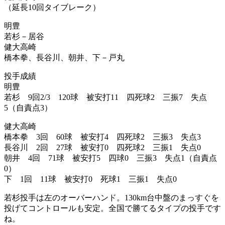
（延長10回タイブレーク）
明豊
若杉－居谷
健大高崎
橋本拳、長谷川、朝井、下－戸丸
投手成績
明豊
若杉 9回2/3 120球 被安打11 四死球2 三振7 失点
5（自責点3）
健大高崎
橋本拳 3回 60球 被安打4 四死球2 三振3 失点3
長谷川 2回 27球 被安打0 四死球2 三振1 失点0
朝井 4回 71球 被安打5 四球0 三振3 失点1（自責点
0）
下 1回 11球 被安打0 死球1 三振1 失点0
若杉投手は左のオーバーハンド。130km台中盤のまっすぐを
投げてコントロールも安定。全国で勝てるタイプの投手です
ね。