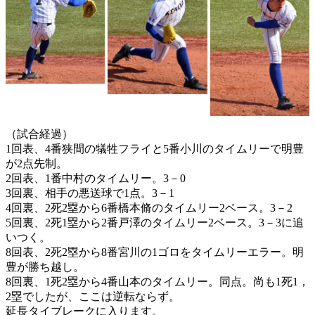
（試合経過）
1回表、4番狭間の犠牲フライと5番小川のタイムリーで明豊
が2点先制。
2回表、1番中村のタイムリー。3－0
3回裏、相手の悪送球で1点。3－1
4回裏、2死2塁から6番橋本脩のタイムリー2ベース。3－2
5回裏、2死1塁から2番戸澤のタイムリー2ベース。3－3に追
いつく。
8回表、2死2塁から8番宮川の1ゴロをタイムリーエラー。明
豊が勝ち越し。
8回裏、1死2塁から4番山本のタイムリー。同点。尚も1死1，
2塁でしたが、ここは逆転ならず。
延長タイブレークに入ります。