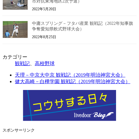
市対抗東海地区2次予選）
2022年5月20日
中庸スプリング－フタバ産業 観戦記（2022年知事旗
争奪愛知県軟式野球大会）
2022年8月25日
カテゴリー
観戦記
、
高校野球
天理－中京大中京 観戦記（2019年明治神宮大会）
健大高崎－白樺学園 観戦記（2019年明治神宮大会）
スポンサーリンク