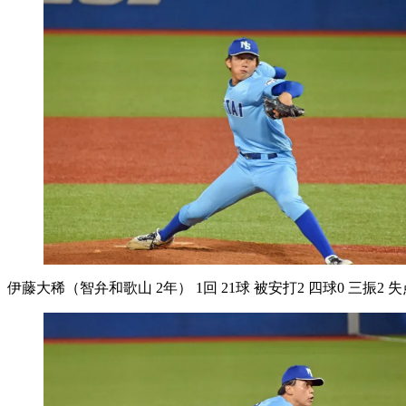
伊藤大稀（智弁和歌山 2年） 1回 21球 被安打2 四球0 三振2 失