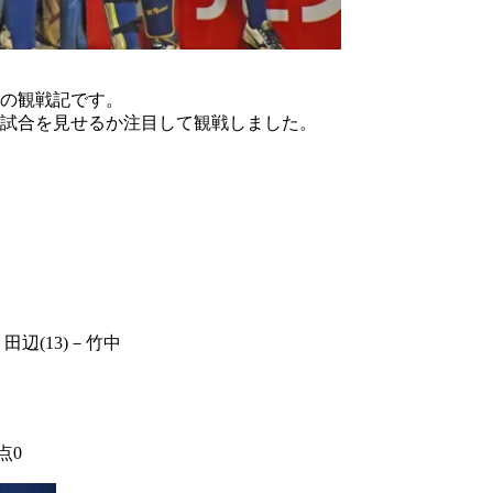
大の観戦記です。
う試合を見せるか注目して観戦しました。
)、田辺(13)－竹中
点0