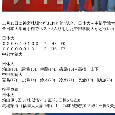
11月15日に神宮球場で行われた第4試合、日体大－中部学院
全日本大学選手権でベスト8入りをした中部学院大がどうい
日体大
０２００４０１００｜７ H8 E0
００００００１０１｜２ H6 E2
中部学院大
日体大
箱山(18)、馬場(13)、伊藤(14)、篠原(15)－高橋、山下
中部学院大
宮島(17)、古澤(14)、鈴木(20)、冷水(21)、長倉(19)、影山(28
投手成績
日体大
箱山優 5回 87球 被安打1 四球5 三振6 失点0
馬場拓海（福岡大大濠 1年） 1回 24球 被安打0 四球2 三振3 失