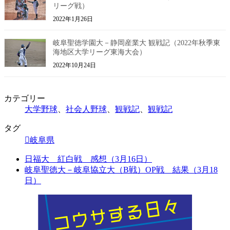
リーグ戦）
2022年1月26日
岐阜聖徳学園大－静岡産業大 観戦記（2022年秋季東
海地区大学リーグ東海大会）
2022年10月24日
カテゴリー
大学野球
、
社会人野球
、
観戦記
、
観戦記
タグ
岐阜県
日福大 紅白戦 感想（3月16日）
岐阜聖徳大－岐阜協立大（B戦）OP戦 結果（3月18
日）