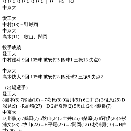
０００００００００｜０ H5 E2
中京大
愛工大
中村(18)－野嵜翔
中京大
高木(11)－牧山、関岡
投手成績
愛工大
中村優斗 9回 105球 被安打5 四球1 三振13 失点0
中京大
高木快大 9回 135球 被安打8 四死球2 三振8 失点2
（出場選手）
愛工大
8湯本(6) 7尾藤(10)→7萩原(8) 9宮川(51) 6白井(3) 3相原(25) D
深見(9)→R高崎(27)→D 2野嵜翔(2) 5奥山(24) 4渡邉(7)
中京大
D川瀬(5) 7鶴田(7) 5秋山(24) 3土井(25) 4桑原(2) 8狩俣(26) 9杉
浦文(33) 2牧山(22)→H平尾(27)→2関岡(12) 6杉浦勇(10)→H白
井(28)→6