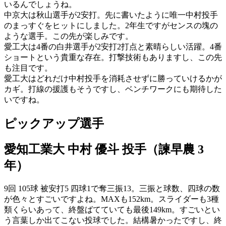
いるんでしょうね。
中京大は秋山選手が2安打。先に書いたように唯一中村投手
のまっすぐをヒットにしました。2年生ですがセンスの塊の
ような選手。この先が楽しみです。
愛工大は4番の白井選手が2安打2打点と素晴らしい活躍。4番
ショートという貴重な存在。打撃技術もありますし、この先
も注目です。
愛工大はどれだけ中村投手を消耗させずに勝っていけるかが
カギ。打線の援護もそうですし、ベンチワークにも期待した
いですね。
ピックアップ選手
愛知工業大 中村 優斗 投手（諫早農 3
年）
9回 105球 被安打5 四球1で奪三振13。三振と球数、四球の数
が色々とすごいですよね。MAXも152km。スライダーも3種
類くらいあって、終盤ばてていても最後149km。すごいとい
う言葉しか出てこない投球でした。結構暑かったですし、終