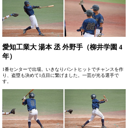
愛知工業大 湯本 丞 外野手（柳井学園 4
年）
1番センターで出場。いきなりバントヒットでチャンスを作
り、盗塁も決めて1点目に繋げました。一芸が光る選手で
す。