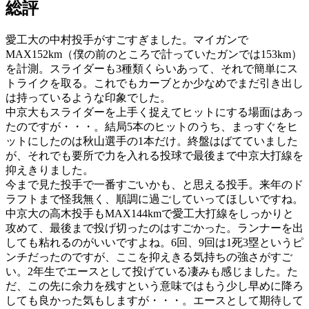
総評
愛工大の中村投手がすごすぎました。マイガンで
MAX152km（僕の前のところで計っていたガンでは153km）
を計測。スライダーも3種類くらいあって、それで簡単にス
トライクを取る。これでもカーブとか少なめでまだ引き出し
は持っているような印象でした。
中京大もスライダーを上手く捉えてヒットにする場面はあっ
たのですが・・・。結局5本のヒットのうち、まっすぐをヒ
ットにしたのは秋山選手の1本だけ。終盤はばてていました
が、それでも要所で力を入れる投球で最後まで中京大打線を
抑えきりました。
今まで見た投手で一番すごいかも、と思える投手。来年のド
ラフトまで怪我無く、順調に過ごしていってほしいですね。
中京大の高木投手もMAX144kmで愛工大打線をしっかりと
攻めて、最後まで投げ切ったのはすごかった。ランナーを出
しても粘れるのがいいですよね。6回、9回は1死3塁というピ
ンチだったのですが、ここを抑えきる気持ちの強さがすご
い。2年生でエースとして投げている凄みも感じました。た
だ、この先に余力を残すという意味ではもう少し早めに降ろ
しても良かった気もしますが・・・。エースとして期待して