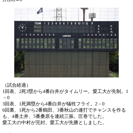
（試合経過）
1回表、2死3塁から4番白井がタイムリー。愛工大が先制。1
－0
3回表、1死満塁から4番白井が犠牲フライ。2－0
6回裏、1死から2番鶴田、3番秋山の連打でチャンスを作る
も、4番土井、5番桑原を連続三振。圧巻でした。
愛工大の中村が完封。愛工大が先勝としました。