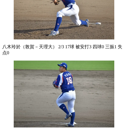
八木玲於（敦賀－天理大） 2/3 17球 被安打3 四球0 三振1 失
点0