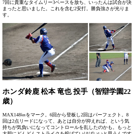
7回に貴重なタイムリー3ベースを放ち、いったんは試合が決
まったと思いました。これを含む2安打。勝負強さが光りま
す。
ホンダ鈴鹿 松本 竜也 投手（智辯学園22
歳）
MAX148㎞をマーク。6回から登板し2回はパーフェクト。8
回は2点リードになって、あとは自分が抑えれば、という気
持ちが気負いになってコントロールを乱したのかも。もっと
大胆にどんどんストライクを投げていけばいいと思うんです