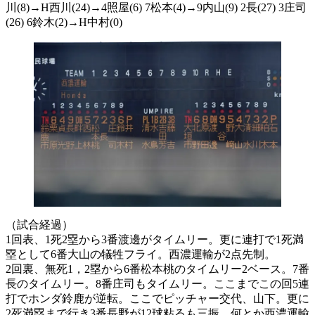
川(8)→H西川(24)→4照屋(6) 7松本(4)→9内山(9) 2長(27) 3庄司
(26) 6鈴木(2)→H中村(0)
（試合経過）
1回表、1死2塁から3番渡邊がタイムリー。更に連打で1死満
塁として6番大山の犠牲フライ。西濃運輸が2点先制。
2回裏、無死1，2塁から6番松本桃のタイムリー2ベース。7番
長のタイムリー。8番庄司もタイムリー。ここまでこの回5連
打でホンダ鈴鹿が逆転。ここでピッチャー交代、山下。更に
2死満塁まで行き3番長野が12球粘るも三振。何とか西濃運輸