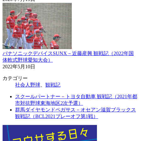
パナソニックデバイスSUNX－近藤産興 観戦記（2022年国
体軟式野球愛知大会）
2022年5月10日
カテゴリー
社会人野球
、
観戦記
スクールパートナー－トヨタ自動車 観戦記（2021年都
市対抗野球東海地区2次予選）
群馬ダイヤモンドペガサス－オセアン滋賀ブラックス
観戦記（BCL2021プレーオフ第1戦）