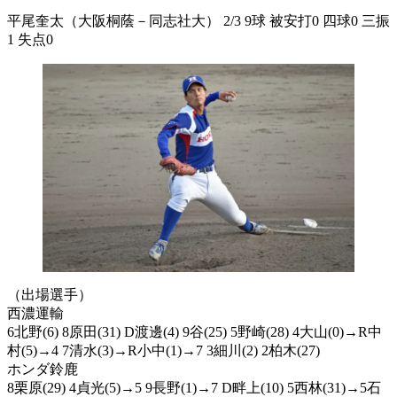
平尾奎太（大阪桐蔭－同志社大） 2/3 9球 被安打0 四球0 三振
1 失点0
（出場選手）
西濃運輸
6北野(6) 8原田(31) D渡邊(4) 9谷(25) 5野崎(28) 4大山(0)→R中
村(5)→4 7清水(3)→R小中(1)→7 3細川(2) 2柏木(27)
ホンダ鈴鹿
8栗原(29) 4貞光(5)→5 9長野(1)→7 D畔上(10) 5西林(31)→5石