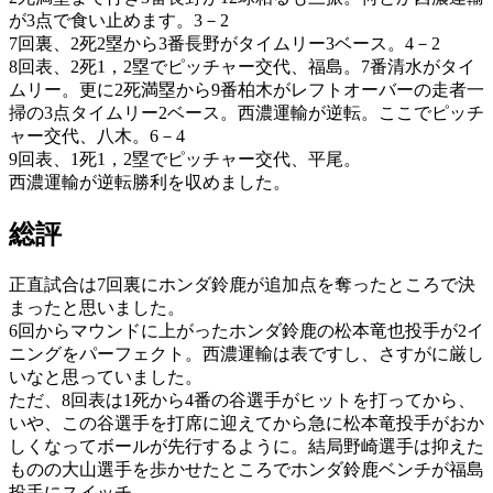
が3点で食い止めます。3－2
7回裏、2死2塁から3番長野がタイムリー3ベース。4－2
8回表、2死1，2塁でピッチャー交代、福島。7番清水がタイ
ムリー。更に2死満塁から9番柏木がレフトオーバーの走者一
掃の3点タイムリー2ベース。西濃運輸が逆転。ここでピッチ
ャー交代、八木。6－4
9回表、1死1，2塁でピッチャー交代、平尾。
西濃運輸が逆転勝利を収めました。
総評
正直試合は7回裏にホンダ鈴鹿が追加点を奪ったところで決
まったと思いました。
6回からマウンドに上がったホンダ鈴鹿の松本竜也投手が2イ
ニングをパーフェクト。西濃運輸は表ですし、さすがに厳し
いなと思っていました。
ただ、8回表は1死から4番の谷選手がヒットを打ってから、
いや、この谷選手を打席に迎えてから急に松本竜投手がおか
しくなってボールが先行するように。結局野崎選手は抑えた
ものの大山選手を歩かせたところでホンダ鈴鹿ベンチが福島
投手にスイッチ。