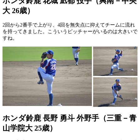
ホンダ鈴鹿 花城 凪都 投手（興南－中央
大 26歳）
2回から2番手で上がり、4回を無失点に抑えてチームに流れ
を持ってきました。こういうピッチャーがいるのは大きいで
すね。
ホンダ鈴鹿 長野 勇斗 外野手（三重－青
山学院大 25歳）