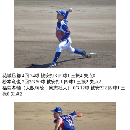
花城凪都 4回 74球 被安打3 四球1 三振4 失点0
松本竜也 2回2/3 50球 被安打1 四球1 三振2 失点2
福島孝輔（大阪桐蔭－同志社大） 0/3 12球 被安打2 四球1 三
振0 失点2