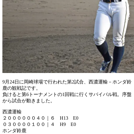
9月24日に岡崎球場で行われた第2試合、西濃運輸－ホンダ鈴
鹿の観戦記です。
負けると第6トーナメントの1回戦に行くサバイバル戦。序盤
から試合が動きました。
西濃運輸
２００００００４０｜６ H13 E0
０３００００１００｜４ H9 E0
ホンダ鈴鹿