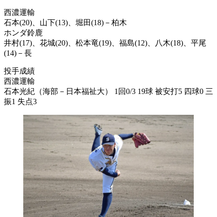
西濃運輸
石本(20)、山下(13)、堀田(18)－柏木
ホンダ鈴鹿
井村(17)、花城(20)、松本竜(19)、福島(12)、八木(18)、平尾
(14)－長
投手成績
西濃運輸
石本光紀（海部－日本福祉大） 1回0/3 19球 被安打5 四球0 三
振1 失点3