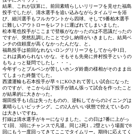
結果、これが誤算に。前回素晴らしいリリーフを見せた福島
投手でしたが、清水選手を追い込みながらタイムリーを浴
び、細川選手もフルカウントから四球。そして9番柏木選手
に難しいアウトローをレフトに運ばれてしまいました。
松本竜也投手がここまで登板がなかったのは不思議だったの
ですが、突然乱調したことで少し納得がいきました。結局ベ
ンチの信頼度が高くなかったんだな、と。
福島投手は前回なれないロングリリーフをしてから中1日。
これは責められないかな。そもそも先発に井村投手というの
もちょっと疑問でしたし・・・。
今年ずっとブルペンが苦しいホンダ鈴鹿の様相がそのまま出
てしまった終盤でした。
西濃運輸も石本投手が早々にKOされて苦しい試合になった
のですが、そこから山下投手が踏ん張って試合を作ったこと
が結果的に大きかった。
堀田投手も1点は失ったものの、逆転してからの2イニングは
素晴らしいピッチング。この2人がいい状態で控えているの
は大きいですね。
打線は清水選手がキーになりました。この日は7番に上がっ
て1回、3回にチャンスで凡退。同じ2死1，2塁という場面で8
回にもう一度回ってきてここでタイムリー。期待に応えてく