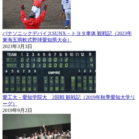
パナソニックデバイスSUNX－トヨタ車体 観戦記（2023年
東海五県軟式野球愛知県大会）
2023年3月3日
愛工大－愛知学院大 2回戦 観戦記（2019年秋季愛知大学リ
ーグ）
2019年9月2日