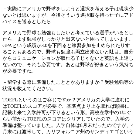
－実際にアメリカで野球をしようと選択を考える子は現状少
ないとは思いますが、今後そういう選択肢を持った子にアド
バイスを送るとしたら
アメリカで野球も勉強もしたいと考えている選手がいるとし
たら、まず勉強がしっかりと出来ないと困ってしまいます。
GPAという成績が3.0を下回ると練習参加を止められたりす
ることもあるので、野球も勉強も両立出来ないと駄目。自分
からコミュニケーションが取れる子じゃないと英語も上達し
ないので、それも必要です。あとは野球が好きという気持ち
が必要ですね。
－留学する際に準備したこととかありますか？受験勉強等の
状況を教えてください。
TOEFLというのはご存じですか？アメリカの大学に進むに
はTOEFLのスコアが必要で、基準点より上を取れば願書に
記載出来て入学許可が下りるという形。高校在学中の1年ぐ
らい前からTOEFLのスコアはクリアしていたので、入学の
準備は整っていました。入学自体は8月末だったのですが、4
月末には渡米して、カリフォルニア州のサンディエゴという