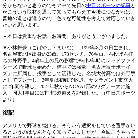
分からないと思うのでその中で先日の
中日スポーツの記事
と
かこういう取材を通して知ってもらえて今後につながれば。
普通の道とは違うので、色々な可能性を考えて対応していき
たいと思います。
－本日は貴重なお話、お時間、ありがとうございました。
▼小林舞夢（こばやし・まいむ） 1999年8月31日生まれ、
名古屋市北区出身の23歳。173センチ、76キロ、右投げ右打
ちの外野手。4歳年上の兄の影響で楠小2年時にレッドファイ
ターズで野球を始めた。楠中では強豪「名古屋富士ボーイ
ズ」に所属し、投手として活躍した。名城大付高では外野手
としてプレーし、3年夏は初戦で敗退。サクラメント市立大
に2年間在籍し、2021年秋からNCAA1部のワグナー大に編
入。同大1年目には打率3割超えを記録した。（中日スポーツ
より）
後記
アメリカで野球を続ける。そういう選択をしている選手がい
るというのはなんとなく知っていましたが、今回こうやって