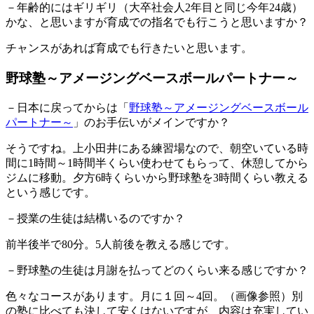
－年齢的にはギリギリ（大卒社会人2年目と同じ今年24歳）
かな、と思いますが育成での指名でも行こうと思いますか？
チャンスがあれば育成でも行きたいと思います。
野球塾～アメージングベースボールパートナー～
－日本に戻ってからは「
野球塾～アメージングベースボール
パートナー～
」のお手伝いがメインですか？
そうですね。上小田井にある練習場なので、朝空いている時
間に1時間～1時間半くらい使わせてもらって、休憩してから
ジムに移動。夕方6時くらいから野球塾を3時間くらい教える
という感じです。
－授業の生徒は結構いるのですか？
前半後半で80分。5人前後を教える感じです。
－野球塾の生徒は月謝を払ってどのくらい来る感じですか？
色々なコースがあります。月に１回～4回。（画像参照）別
の塾に比べても決して安くはないですが、内容は充実してい